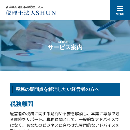
新潟県新発田市の税理士法人
MENU
トップページ
事業所案内
スタッフ紹介
サービス案内
SERVICE
サービス案内
ご相談・お問合せ
プライバシーポリシー
税務の疑問点を解消したい経営者の方へ
CONTACT
お問合せ
税務顧問
ご質問やご相談がございましたら、お気軽にお問合せくださ
経営者の税務に関する疑問や不安を解消し、本業に専念でき
い。
る環境をサポート。税務顧問として、一般的なアドバイスで
当事務所の専門スタッフが丁寧に対応いたします。
はなく、あなたのビジネスに合わせた専門的なアドバイスを